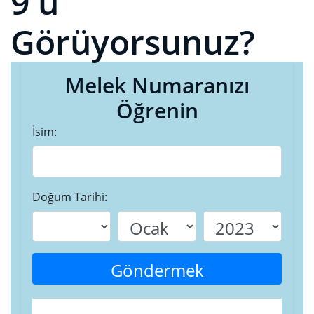
9'u
Görüyorsunuz?
Melek Numaranızı
Öğrenin
İsim:
Doğum Tarihi:
Göndermek