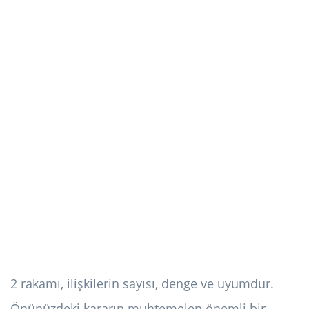
2 rakamı, ilişkilerin sayısı, denge ve uyumdur.
Önünüzdeki kararın muhtemelen önemli bir