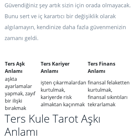
Güvendiğiniz şey artık sizin için orada olmayacak.
Bunu sert ve iç karartıcı bir değişiklik olarak
algılamayın, kendinize daha fazla güvenmenizin
zamanı geldi.
Ters Aşk
Ters Kariyer
Ters Finans
Anlamı
Anlamı
Anlamı
aşkta
işten çıkarmalardan
finansal felaketten
ayarlamalar
kurtulmak,
kurtulmak,
yapmak, zayıf
kariyerde risk
finansal sıkıntıları
bir ilişki
almaktan kaçınmak
tekrarlamak
bırakmak
Ters Kule Tarot Aşkı
Anlamı