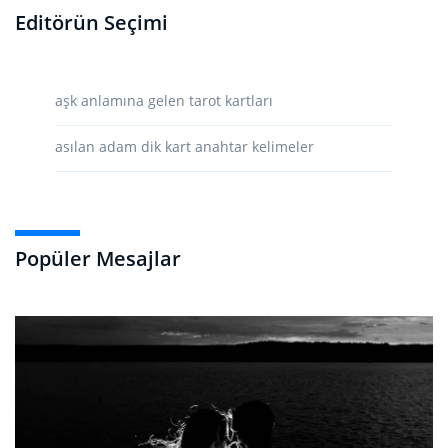
Editörün Seçimi
aşk anlamına gelen tarot kartları
asılan adam dik kart anahtar kelimeler
Popüler Mesajlar