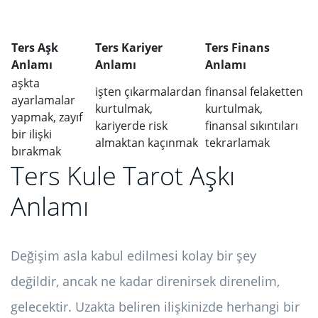
Ters Aşk
Ters Kariyer
Ters Finans
Anlamı
Anlamı
Anlamı
aşkta
işten çıkarmalardan
finansal felaketten
ayarlamalar
kurtulmak,
kurtulmak,
yapmak, zayıf
kariyerde risk
finansal sıkıntıları
bir ilişki
almaktan kaçınmak
tekrarlamak
bırakmak
Ters Kule Tarot Aşkı
Anlamı
Değişim asla kabul edilmesi kolay bir şey
değildir, ancak ne kadar direnirsek direnelim,
gelecektir. Uzakta beliren ilişkinizde herhangi bir