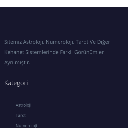
Sitemiz Astroloji, Numeroloji, Tarot Ve Diğer
Kehanet Sistemlerinde Farklı Görünümler
Ayrılmıştır.
Kategori
Astroloji
Tarot
Numeroloji