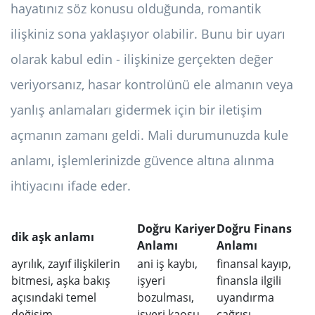
hayatınız söz konusu olduğunda, romantik
ilişkiniz sona yaklaşıyor olabilir. Bunu bir uyarı
olarak kabul edin - ilişkinize gerçekten değer
veriyorsanız, hasar kontrolünü ele almanın veya
yanlış anlamaları gidermek için bir iletişim
açmanın zamanı geldi. Mali durumunuzda kule
anlamı, işlemlerinizde güvence altına alınma
ihtiyacını ifade eder.
Doğru Kariyer
Doğru Finans
dik aşk anlamı
Anlamı
Anlamı
ayrılık, zayıf ilişkilerin
ani iş kaybı,
finansal kayıp,
bitmesi, aşka bakış
işyeri
finansla ilgili
açısındaki temel
bozulması,
uyandırma
değişim
işyeri kaosu
çağrısı